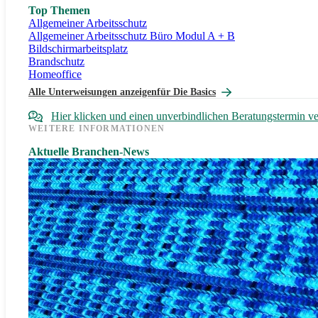
Top Themen
Allgemeiner Arbeitsschutz
Allgemeiner Arbeitsschutz Büro Modul A + B
Bildschirmarbeitsplatz
Brandschutz
Homeoffice
Alle Unterweisungen anzeigen
für Die Basics
Hier klicken und einen unverbindlichen Beratungstermin v
WEITERE INFORMATIONEN
Aktuelle Branchen-News